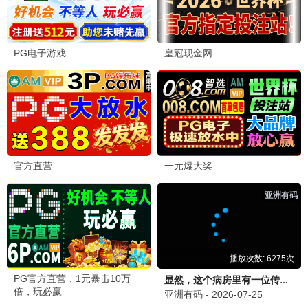
铁血战将
丛林突围