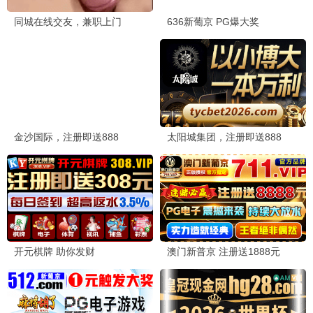
深宫怨
法医实录
动作大片