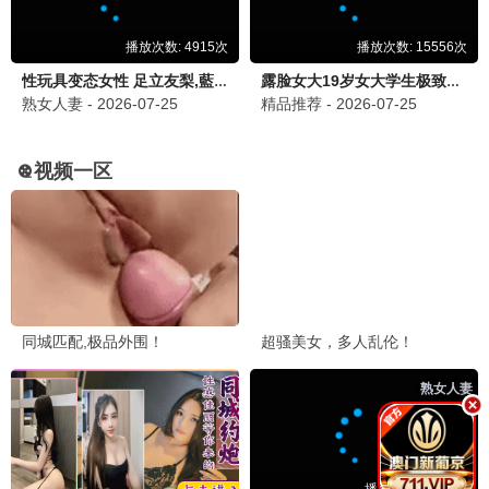
爆笑来袭
囧途奇遇