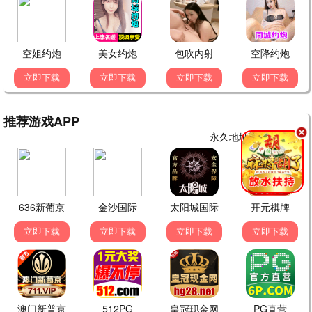
锦绣芳华
乡村喜事