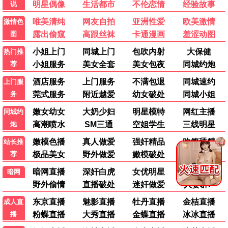
决战巅峰
极速营救