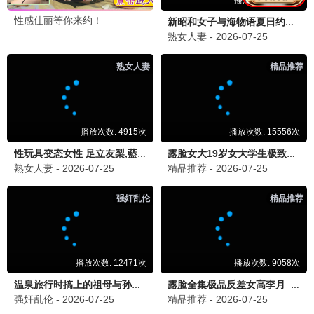
欢喜冤家
逗逗一家
影迷留言